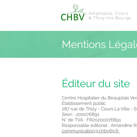
Amplepuis, Cours
& Thizy-les-Bourgs
Mentions Légal
Éditeur du site
Centre Hospitalier du Beaujolais Ve
Établissement public
287 rue de Thizy - Cours La Ville -
Siren : 200076891
N° de TVA : FR20200076891
Responsable éditorial : Amandine
communication@chbv69.fr