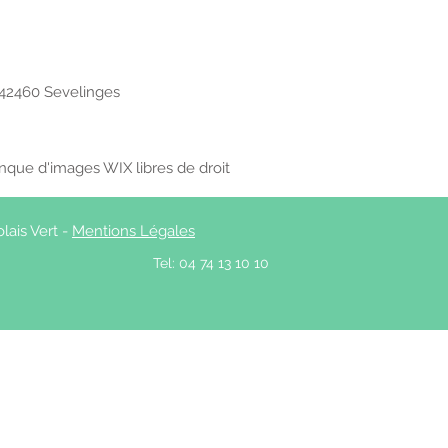
42460 Sevelinges
anque d'images WIX libres de droit
lais Vert -
Mentions Légales
e
Tel: 04 74 13 10 10