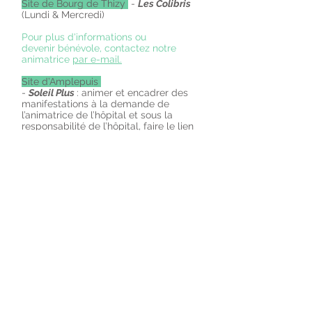
Site de Bourg de Thizy
-
Les Colibris
(Lundi & Mercredi)
Pour plus d'informations ou
devenir bénévole, contactez notre
animatrice
par e-mail.
Site d’Amplepuis
-
Soleil Plus
: animer et encadrer des
manifestations à la demande de
l’animatrice de l’hôpital et sous la
responsabilité de l’hôpital, faire le lien
avec les autres associations
intervenant au sein de la structure et
sur la commune afin que les actions
mises en place soient cohérentes et
respectueuses des règles établies. Les
propres animations de l’association
(tels que les lundis avec les Chevaliers
de la Chanterie). Les sorties : musée,
restaurants, théâtre, cinéma, visites de
sites (parc de la tête d’Or), chez
l’habitants. Les vacances (5 jours pour
quelques résidents).
-
Hospitalité de Lourdes
Pour plus d'informations ou